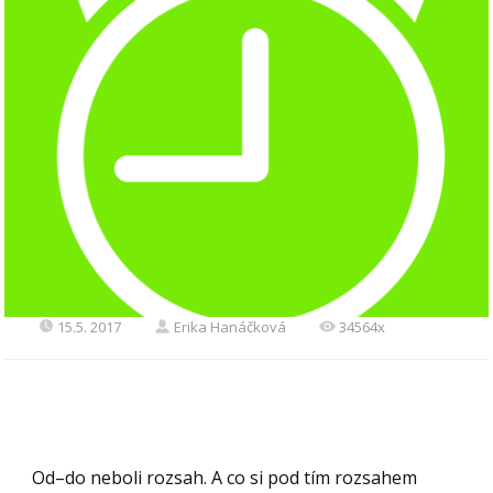
15.5. 2017
Erika Hanáčková
34564x
Od–do neboli rozsah. A co si pod tím rozsahem