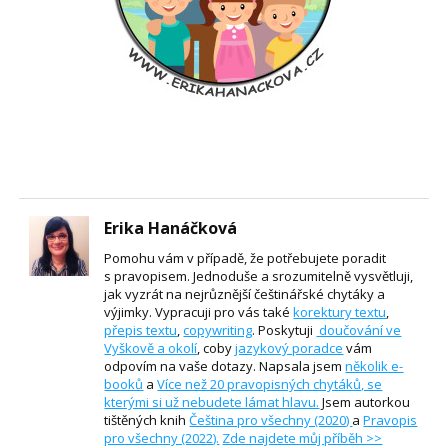
Erika Hanáčková
Pomohu vám v případě, že potřebujete poradit
s pravopisem. Jednoduše a srozumitelně vysvětluji,
jak vyzrát na nejrůznější češtinářské chytáky a
výjimky. Vypracuji pro vás také
korektury textu
,
přepis textu
,
copywriting
. Poskytuji
doučování ve
Vyškově a okolí
, coby
jazykový poradce
vám
odpovím na vaše dotazy. Napsala jsem
několik e-
booků
a
Více než 20 pravopisných chytáků, se
kterými si už nebudete lámat hlavu.
Jsem autorkou
tištěných knih
Čeština pro všechny (2020)
a
Pravopis
pro všechny (2022).
Zde najdete můj příběh >>