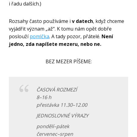
i řadu dalších.)
Rozsahy často používáme i
v datech
, když chceme
vyjádřit význam „až“. K tomu nám opět dobře
poslouží
pomlčka
. A tady pozor, přátelé.
Není
jedno, zda napíšete mezeru, nebo ne.
BEZ MEZER PÍŠEME:
ČASOVÁ ROZMEZÍ
8–16 h
přestávka 11.30–12.00
JEDNOSLOVNÉ VÝRAZY
pondělí–pátek
červenec–srpen