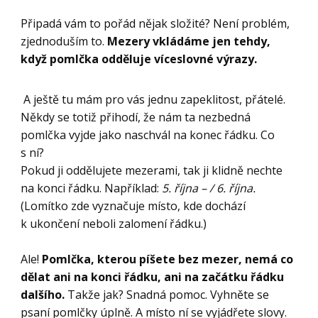
Připadá vám to pořád nějak složité? Není problém,
zjednoduším to.
Mezery vkládáme jen tehdy,
když pomlčka odděluje víceslovné výrazy.
A ještě tu mám pro vás jednu zapeklitost, přátelé.
Někdy se totiž přihodí, že nám ta nezbedná
pomlčka vyjde jako naschvál na konec řádku. Co
s ní?
Pokud ji oddělujete mezerami, tak ji klidně nechte
na konci řádku. Například:
5. října – / 6. října.
(Lomítko zde vyznačuje místo, kde dochází
k ukončení neboli zalomení řádku.)
Ale!
Pomlčka, kterou píšete bez mezer, nemá co
dělat ani na konci řádku, ani na začátku řádku
dalšího.
Takže jak? Snadná pomoc. Vyhněte se
psaní pomlčky úplně. A místo ní se vyjádřete slovy.