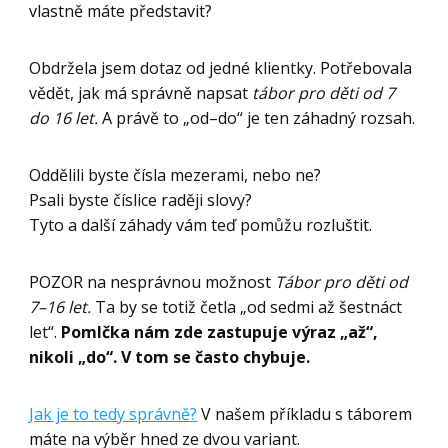
vlastně máte představit?
Obdržela jsem dotaz od jedné klientky. Potřebovala
vědět, jak má správně napsat
tábor pro děti od 7
do 16 let.
A právě to „od–do“ je ten záhadný rozsah.
Oddělili byste čísla mezerami, nebo ne?
Psali byste číslice raději slovy?
Tyto a další záhady vám teď pomůžu rozluštit.
POZOR na nesprávnou možnost
Tábor pro děti od
7–16 let.
Ta by se totiž četla „od sedmi až šestnáct
let“.
Pomlčka nám zde zastupuje výraz „až“,
nikoli „do“. V tom se často chybuje.
Jak je to tedy správně?
V našem příkladu s táborem
máte na výběr hned ze dvou variant.