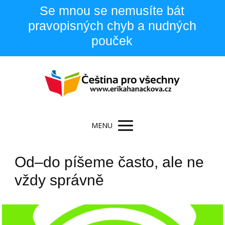
Se mnou se nemusíte bát
pravopisných chyb a nudných
pouček
MENU
Od–do píšeme často, ale ne
vždy správně