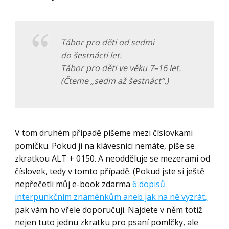
Tábor pro děti od sedmi
do šestnácti let.
Tábor pro děti ve věku 7–16 let.
(Čteme „sedm až šestnáct“.)
V tom druhém případě píšeme mezi číslovkami
pomlčku. Pokud ji na klávesnici nemáte, píše se
zkratkou ALT + 0150. A neodděluje se mezerami od
číslovek, tedy v tomto případě. (Pokud jste si ještě
nepřečetli můj e-book zdarma
6 dopisů
interpunkčním znaménkům aneb jak na ně vyzrát,
pak vám ho vřele doporučuji. Najdete v něm totiž
nejen tuto jednu zkratku pro psaní pomlčky, ale