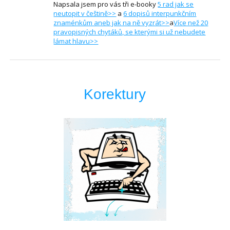
Napsala jsem pro vás tři e-booky
5 rad jak se
neutopit v češtině>>
a
6 dopisů interpunkčním
znaménkům aneb jak na ně vyzrát>>
a
Více než 20
pravopisných chytáků, se kterými si už nebudete
lámat hlavu>>
Korektury