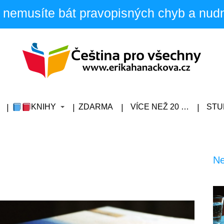
 nemusíte bát pravopisných chyb a nud
KNIHY
ZDARMA
VÍCE NEŽ 20 …
STU
Ne