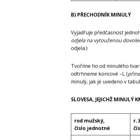
B) PŘECHODNÍK MINULÝ
Vyjadřuje předčasnost jedno
odjela na vytouženou dovole
odjela.)
Tvoříme ho od minulého tva
odtrhneme koncové –L (
přine
minulý, jak je uvedeno v tabul
SLOVESA, JEJICHŽ MINULÝ
rod mužský,
r.
číslo jednotné
čí