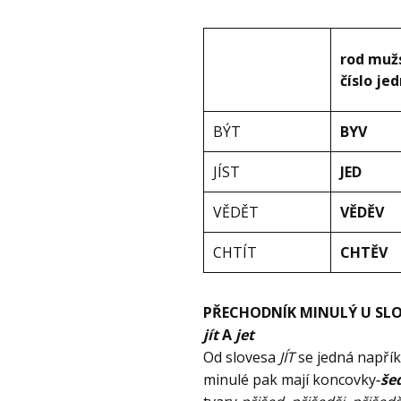
rod muž
číslo je
BÝT
BYV
JÍST
JED
VĚDĚT
VĚDĚV
CHTÍT
CHTĚV
PŘECHODNÍK MINULÝ U SL
jít
A
jet
Od slovesa
JÍT
se jedná napřík
minulé pak mají koncovky
‑še