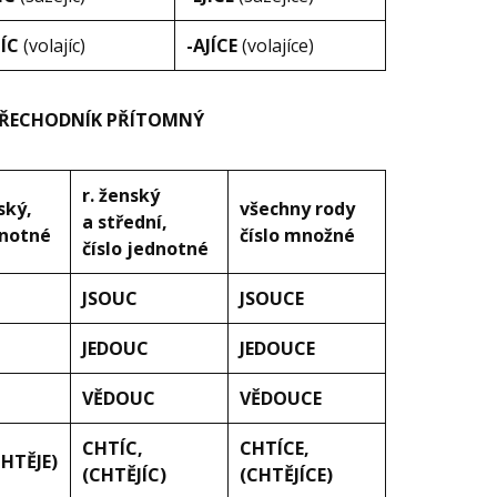
JÍC
(volajíc)
-AJÍCE
(volajíce)
 PŘECHODNÍK PŘÍTOMNÝ
r. ženský
ský,
všechny rody
a střední,
dnotné
číslo množné
číslo jednotné
JSOUC
JSOUCE
JEDOUC
JEDOUCE
VĚDOUC
VĚDOUCE
CHTÍC,
CHTÍCE,
CHTĚJE)
(CHTĚJÍC)
(CHTĚJÍCE)