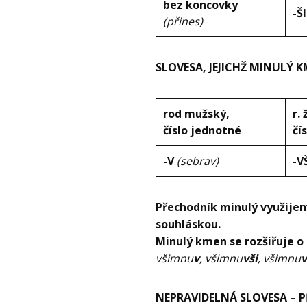
bez koncovky
-Š
(přines)
SLOVESA, JEJICHŽ MINULÝ
rod mužský,
r.
číslo jednotné
čí
-V
(sebrav)
-V
Přechodník minulý využijem
souhláskou.
Minulý kmen se rozšiřuje o
všimnu
v
, všimnu
vši
, všimnu
v
NEPRAVIDELNÁ SLOVESA – 