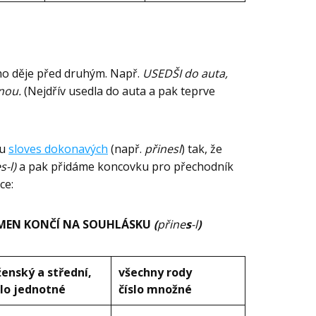
ho děje před druhým. Např.
USEDŠI do auta,
nou.
(Nejdřív usedla do auta a pak teprve
ru
sloves dokonavých
(např.
přinesl
) tak, že
s-l)
a pak přidáme koncovku pro přechodník
ce:
 KMEN KONČÍ NA SOUHLÁSKU
(
přine
s
-l
)
 ženský a střední,
všechny rody
slo jednotné
číslo množné