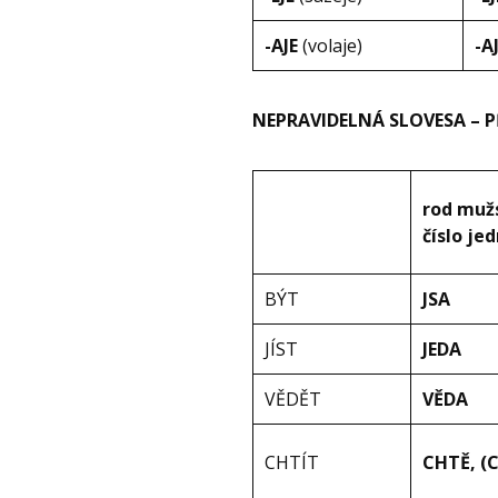
-AJE
(volaje)
-A
NEPRAVIDELNÁ SLOVESA –
rod muž
číslo je
BÝT
JSA
JÍST
JEDA
VĚDĚT
VĚDA
CHTÍT
CHTĚ, (