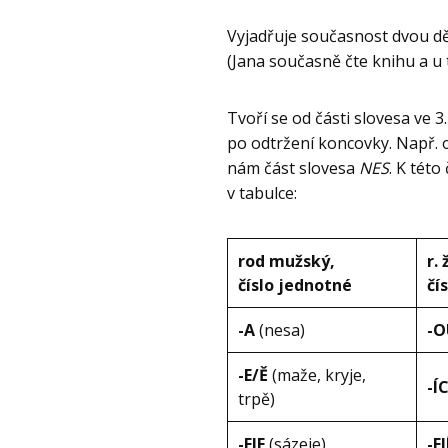
Vyjadřuje současnost dvou dě
(Jana současně čte knihu a u
Tvoří se od části slovesa ve 
po odtržení koncovky. Např. 
nám část slovesa
NES
. K této
v tabulce:
rod mužský,
r.
číslo jednotné
čí
-A
(nesa)
-
-E/Ě
(maže, kryje,
-Í
trpě)
-EJE
(sázeje)
-E