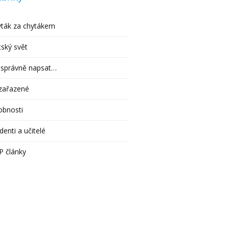
ták za chytákem
ský svět
 správně napsat…
zařazené
obnosti
denti a učitelé
P články