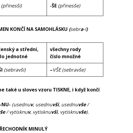
I
(přinesši)
-ŠE
(přinesše)
 KMEN KONČÍ NA SAMOHLÁSKU
(
sebr
a
-l
)
 ženský a střední,
všechny rody
slo jednotné
číslo množné
ŠI
(sebravši)
–
VŠE
(sebravše)
e také u sloves vzoru TISKNE, i když končí
 -NU-
(usednu
v
, usednu
vši
, usednu
vše
/
še
/ vytisknu
v
, vytisknu
vši
, vytisknu
vše
).
PŘECHODNÍK MINULÝ