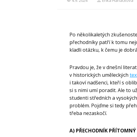
4.9. 2024
Erika Hanáčková
Po několikaletých zkušenostec
přechodníky patří k tomu nejo
kladli otázku, k čemu je dobrá
Pravdou je, že v dnešní litera
v historických uměleckých
tex
i takoví nadšenci, kteří s obl
si s nimi umí poradit. Ale to 
studenti středních a vysokých
problém. Pojďme si tedy přehl
třeba nezaskočí.
A) PŘECHODNÍK PŘÍTOMNÝ