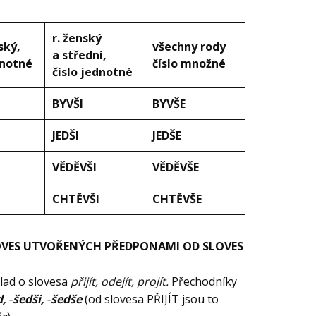
r. ženský
ský,
všechny rody
a střední,
dnotné
číslo množné
číslo jednotné
BYVŠI
BYVŠE
JEDŠI
JEDŠE
VĚDĚVŠI
VĚDĚVŠE
CHTĚVŠI
CHTĚVŠE
OVES UTVOŘENÝCH PŘEDPONAMI OD SLOVES
lad o slovesa
přijít, odejít, projít.
Přechodníky
d, ‑šedši, ‑šedše
(od slovesa PŘIJÍT jsou to