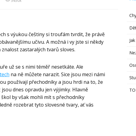
5450x
Chy
Dět
h s výukou češtiny si troufám tvrdit, že právě
Jak
bávanějšímu učivu. A možná i vy jste si někdy
 znalost zastaralých tvarů sloves.
Ne
Os
tuře už se s nimi téměř nesetkáte. Ale
tech
na ně můžete narazit. Sice jsou mezi námi
Stu
ibou používají přechodníky a jsou hrdi na to, že
už jsou dnes opravdu jen výjimky. Hlavně
TO
 škol by však mohli mít s přechodníky
edně rozebrat tyto slovesné tvary, ať vás