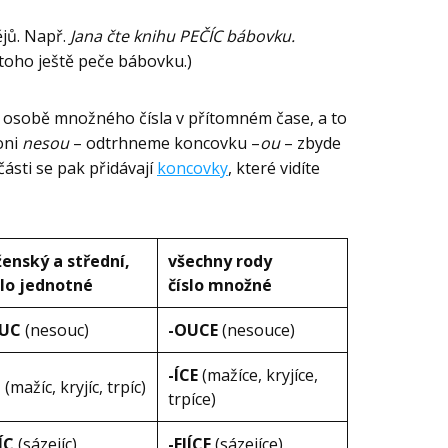
jů. Např.
Jana čte knihu PEČÍC bábovku.
 toho ještě peče bábovku.)
3. osobě množného čísla v přítomném čase, a to
oni
nesou
– odtrhneme koncovku –
ou
– zbyde
 části se pak přidávají
koncovky
, které vidíte
 ženský a střední,
všechny rody
slo jednotné
číslo množné
OUC
(nesouc)
-OUCE
(nesouce)
-ÍCE
(mažíce, kryjíce,
C
(mažíc, kryjíc, trpíc)
trpíce)
JÍC
(sázejíc)
-EJÍCE
(sázejíce)