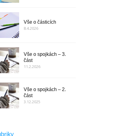
Vše o částicích
8.4.2026
Vše o spojkách – 3.
část
11.2.2026
Vše o spojkách – 2.
část
3.12.2025
briky