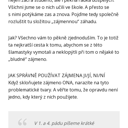
nejen žáci a studenti, ale i pěkná řádka dospělých.
Všichni jsme se o nich učili ve škole. A přesto se
s nimi potýkáme zas a znova. Pojďme tedy společně
rozluštit tu složitou „zájmennou“ záhadu.
Jak? Všechno vám to pěkně zjednoduším. To je totiž
ta nejkratší cesta k tomu, abychom se z této
šlamastyky vymotali a neklopýtli při tom o nějaké to
„bludné“ zájmeno.
JAK SPRÁVNĚ POUŽÍVAT ZÁJMENA JI/JÍ, NI/NÍ
Když skloňujete zájmeno ONA, narazíte na tyto
problematické tvary. A věřte tomu, že opravdu není
jedno, kdy který z nich použijete.
V 1. a 4. pádu píšeme krátké