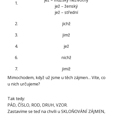
1.
jež – ženský
jež – střední
2.
jichž
3.
jimž
4.
jež
6.
nichž
7.
jimiž
Mimochodem, když už jsme u těch zájmen… Víte, co
u nich určujeme?
Tak tedy:
PÁD, ČÍSLO, ROD, DRUH, VZOR.
Zastavíme se teď na chvíli u SKLOŇOVÁNÍ ZÁJMEN,