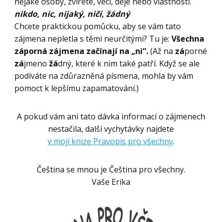
nějaké osoby, zvířete, věci, děje nebo vlastnosti.
nikdo, nic, nijaký, ničí, žádný
Chcete praktickou pomůcku, aby se vám tato
zájmena nepletla s těmi neurčitými? Tu je:
Všechna
záporná zájmena začínají na „ni“.
(Až na
zá
porné
zá
jmeno
žá
dný, které k nim také patří. Když se ale
podíváte na zdůrazněná písmena, mohla by vám
pomoct k lepšímu zapamatování.)
A pokud vám ani tato dávka informací o zájmenech
nestačila, další vychytávky najdete
v mojí knize Pravopis pro všechny
.
Čeština se mnou je Čeština pro všechny.
Vaše Erika