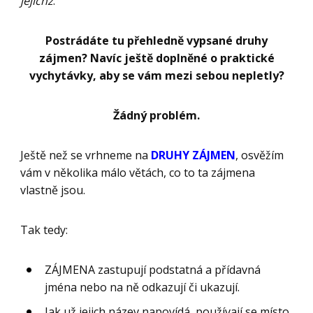
jejichž
.
Postrádáte tu přehledně vypsané druhy
zájmen? Navíc ještě doplněné o praktické
vychytávky, aby se vám mezi sebou nepletly?
Žádný problém.
Ještě než se vrhneme na
DRUHY ZÁJMEN
, osvěžím
vám v několika málo větách, co to ta zájmena
vlastně jsou.
Tak tedy:
ZÁJMENA zastupují podstatná a přídavná
jména nebo na ně odkazují či ukazují.
Jak už jejich název napovídá, používají se místo