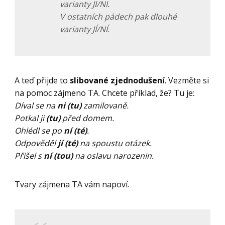
varianty JI/NI.
V ostatních pádech pak dlouhé
varianty JÍ/NÍ.
A teď přijde to
slibované zjednodušení
. Vezměte si
na pomoc zájmeno TA. Chcete příklad, že? Tu je:
Díval se na
ni (tu)
zamilovaně.
Potkal ji
(tu)
před domem.
Ohlédl se po
ní (té)
.
Odpověděl
jí (té)
na spoustu otázek.
Přišel s
ní (tou)
na oslavu narozenin.
Tvary zájmena TA vám napoví.