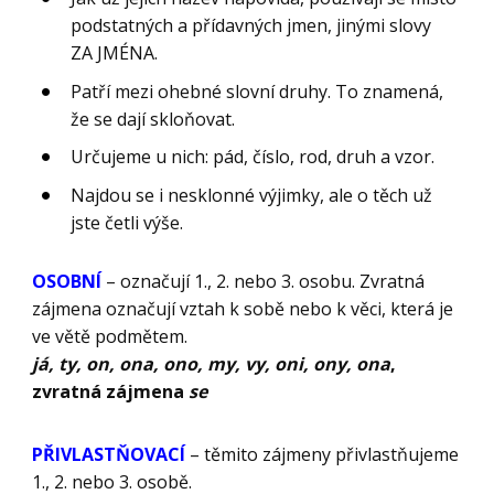
podstatných a přídavných jmen, jinými slovy
ZA JMÉNA.
Patří mezi ohebné slovní druhy. To znamená,
že se dají skloňovat.
Určujeme u nich: pád, číslo, rod, druh a vzor.
Najdou se i nesklonné výjimky, ale o těch už
jste četli výše.
OSOBNÍ
– označují 1., 2. nebo 3. osobu. Zvratná
zájmena označují vztah k sobě nebo k věci, která je
ve větě podmětem.
já, ty, on, ona, ono, my, vy, oni, ony, ona
,
zvratná zájmena
se
PŘIVLASTŇOVACÍ
– těmito zájmeny přivlastňujeme
1., 2. nebo 3. osobě.