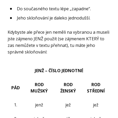
Do současného textu lépe „zapadne“.
Jeho skloňování je daleko jednodušší.
Kdybyste ale přece jen neměli na vybranou a museli
jste zájmeno JENŽ použít (se zájmenem KTERÝ to
zas nemůžete v textu přehnat), tu máte jeho
správné skloňování:
JENŽ – ČÍSLO JEDNOTNÉ
ROD
ROD
ROD
PÁD
MUŽSKÝ
ŽENSKÝ
STŘEDNÍ
1.
jenž
jež
jež