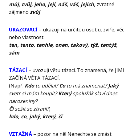
můj, tvůj, jeho, její, náš, váš, jejich,
zvratné
zájmeno
svůj
UKAZOVACÍ
– ukazují na určitou osobu, zvíře, věc
nebo vlastnost.
ten, tento, tenhle, onen, takový, týž, tentýž,
sám
TÁZACÍ
– uvozují větu tázací. To znamená, že JIMI
ZAČÍNÁ VĚTA TÁZACÍ.
(Např.
Kdo
to udělal?
Co
to má znamenat?
Jaký
svetr si mám koupit?
Který
spolužák slaví dnes
narozeniny?
Čí
sešit se ztratil?
)
kdo, co, jaký, který, čí
VZTAŽNÁ
– pozor na ně! Nenechte se zmást