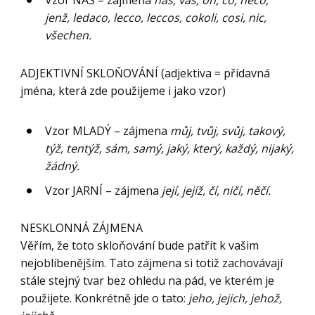
Vzor NÁŠ – zájmena
náš, váš, on, co, něco,
jenž, ledaco, lecco, leccos, cokoli, cosi, nic,
všechen.
ADJEKTIVNÍ SKLOŇOVÁNÍ (adjektiva = přídavná
jména, která zde použijeme i jako vzor)
Vzor MLADÝ – zájmena
můj, tvůj, svůj, takový,
týž, tentýž, sám, samý, jaký, který, každý, nijaký,
žádný.
Vzor JARNÍ – zájmena
její, jejíž, čí, ničí, něčí.
NESKLONNÁ ZÁJMENA
Věřím, že toto skloňování bude patřit k vašim
nejoblíbenějším. Tato zájmena si totiž zachovávají
stále stejný tvar bez ohledu na pád, ve kterém je
použijete. Konkrétně jde o tato:
jeho, jejich, jehož,