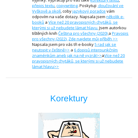
výjimky. Vypracuji pro vás také
korektury textu
,
přepis textu
,
copywriting
. Poskytuji
doučování ve
Vyškově a okolí
, coby
jazykový poradce
vám
odpovím na vaše dotazy. Napsala jsem
několik e-
booků
a
Více než 20 pravopisných chytáků, se
kterými si už nebudete lámat hlavu.
Jsem autorkou
tištěných knih
Čeština pro všechny (2020)
a
Pravopis
pro všechny (2022).
Zde najdete můj příběh >>
Napsala jsem pro vás tři e-booky
5 rad jak se
neutopit v češtině>>
a
6 dopisů interpunkčním
znaménkům aneb jak na ně vyzrát>>
a
Více než 20
pravopisných chytáků, se kterými si už nebudete
lámat hlavu>>
Korektury