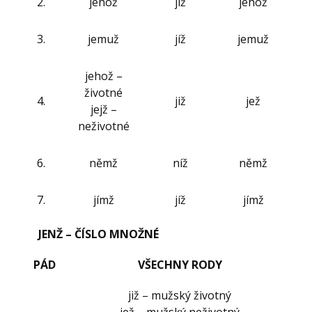
2.
jehož
jíž
jehož
3.
jemuž
jíž
jemuž
jehož –
životné
4.
již
jež
jejž –
neživotné
6.
němž
níž
němž
7.
jímž
jíž
jímž
JENŽ – ČÍSLO MNOŽNÉ
PÁD
VŠECHNY RODY
již – mužský životný
jež – mužský neživotný