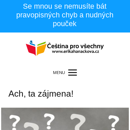
Se mnou se nemusíte bát
pravopisných chyb a nudných
pouček
MENU
Ach, ta zájmena!