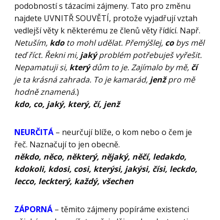
podobností s tázacími zájmeny. Tato pro změnu
najdete UVNITŘ SOUVĚTÍ, protože vyjadřují vztah
vedlejší věty k některému ze členů věty řídící. Např.
Netuším,
kdo
to mohl udělat. Přemýšlej,
co
bys měl
teď říct. Řekni mi,
jaký
problém potřebuješ vyřešit.
Nepamatuji si,
který
dům to je. Zajímalo by mě,
čí
je ta krásná zahrada. To je kamarád,
jenž
pro mě
hodně znamená.
)
kdo, co, jaký, který, čí, jenž
NEURČITÁ
– neurčují blíže, o kom nebo o čem je
řeč. Naznačují to jen obecně.
někdo, něco, některý, nějaký, něčí, ledakdo,
kdokoli, kdosi, cosi, kterýsi, jakýsi, čísi, leckdo,
lecco, leckterý, každý, všechen
ZÁPORNÁ
– těmito zájmeny popíráme existenci