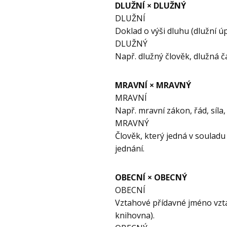
DLUŽNÍ × DLUŽNÝ
DLUŽNÍ
Doklad o výši dluhu (dlužní úp
DLUŽNÝ
Např. dlužný člověk, dlužná č
MRAVNÍ × MRAVNÝ
MRAVNÍ
Např. mravní zákon, řád, síla, 
MRAVNÝ
Člověk, který jedná v soulad
jednání.
OBECNÍ × OBECNÝ
OBECNÍ
Vztahové přídavné jméno vztah
knihovna).