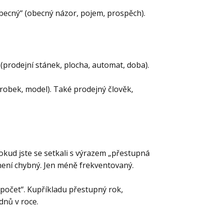
becný“ (obecný názor, pojem, prospěch).
(prodejní stánek, plocha, automat, doba).
ýrobek, model). Také prodejný člověk,
Pokud jste se setkali s výrazem „přestupná
 není chybný. Jen méně frekventovaný.
 počet“. Kupříkladu přestupný rok,
dnů v roce.