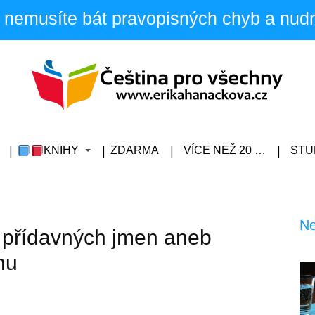
 nemusíte bát pravopisných chyb a nud
KNIHY
ZDARMA
VÍCE NEŽ 20 …
STU
Ne
e přídavných jmen aneb
nu