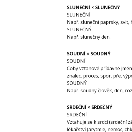
SLUNEČNÍ × SLUNEČNÝ
SLUNEČNÍ
Např. sluneční paprsky, svit, 
SLUNEČNÝ
Např. slunečný den.
SOUDNÍ × SOUDNÝ
SOUDNÍ
Coby vztahové přídavné jméno
znalec, proces, spor, pře, výp
SOUDNÝ
Např. soudný člověk, den, ro
SRDEČNÍ × SRDEČNÝ
SRDEČNÍ
Vztahuje se k srdci (srdeční z
lékařství (arytmie, nemoc, chlo