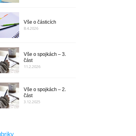
Vše o částicích
8.4.2026
Vše o spojkách – 3.
část
11.2.2026
Vše o spojkách – 2.
část
3.12.2025
briky