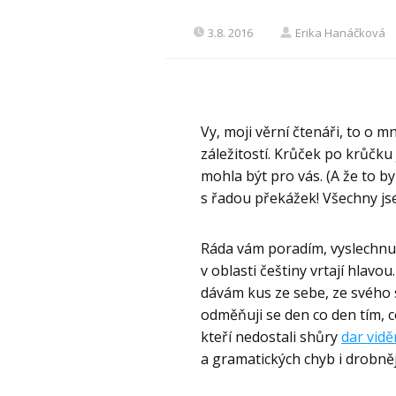
3.8. 2016
Erika Hanáčková
Vy, moji věrní čtenáři, to o mn
záležitostí. Krůček po krůčku 
mohla být pro vás. (A že to 
s řadou překážek! Všechny jse
Ráda vám poradím, vyslechnu 
v oblasti češtiny vrtají hlavo
dávám kus ze sebe, ze svého s
odměňuji se den co den tím, 
kteří nedostali shůry
dar vidě
a gramatických chyb i drobněj