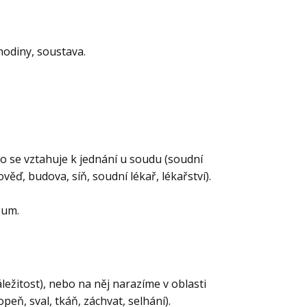
hodiny, soustava.
 se vztahuje k jednání u soudu (soudní
ověď, budova, síň, soudní lékař, lékařství).
zum.
áležitost), nebo na něj narazíme v oblasti
peň, sval, tkáň, záchvat, selhání).