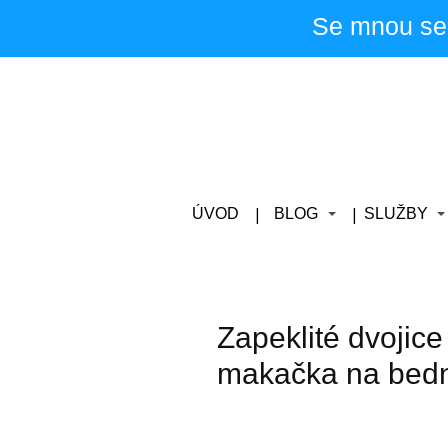
Se mnou se
ÚVOD
BLOG
SLUŽBY
Zapeklité dvojic
makačka na bed