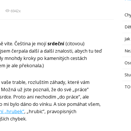
6942x
Chy
Dět
Jak
ě víte. Čeština je mojí
srdeční
(citovou)
jsem čerpala další a další znalosti, abych tu teď
Ne
byly mnohdy kroky po kamenitých cestách
Os
m je ale překonala.)
Stu
vaše trable, rozluštím záhady, které vám
TO
u. Možná už jste poznali, že do své „práce“
rdce. Proto ani nechodím „do práce“, ale
co mi bylo dáno do vínku. A sice pomáhat všem,
ní „hrubek“
, „hrubic“, pravopisných
ších chybek.