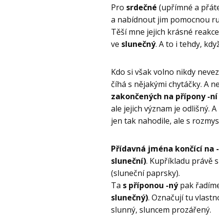
Pro
srdečné
(upřímné a přáte
a nabídnout jim pomocnou ru
Těší mne jejich krásné reakce
ve
slunečný
. A to i tehdy, kd
Kdo si však volno nikdy neve
číhá s nějakými chytáčky. A ne
zakončených na přípony -ní 
ale jejich význam je odlišný. 
jen tak nahodile, ale s rozmy
Přídavná jména končící na -
sluneční)
. Kupříkladu právě 
(sluneční paprsky).
Ta
s příponou -ný
pak řadíme
slunečný)
. Označují tu vlastn
slunný, sluncem prozářený.