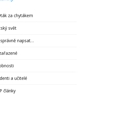
ták za chytákem
ský svět
 správně napsat…
zařazené
obnosti
denti a učitelé
P články