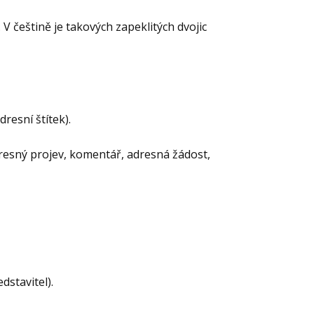
 V češtině je takových zapeklitých dvojic
resní štítek).
resný projev, komentář, adresná žádost,
edstavitel).