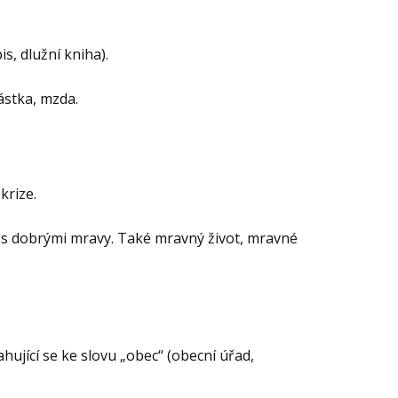
is, dlužní kniha).
ástka, mzda.
krize.
u s dobrými mravy. Také mravný život, mravné
ující se ke slovu „obec“ (obecní úřad,