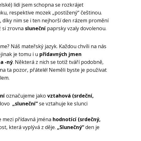
lské) lidi jsem schopna se rozkrájet
ku, respektive mozek „postižený“ češtinou.
, díky nim se i ten nejhorší den rázem promění
yž si zrovna
sluneční
paprsky vzaly dovolenou.
zme? Náš mateřský jazyk. Každou chvíli na nás
jinak je tomu i u
přídavných jmen
a -ný
. Některá z nich se totiž tváří podobně,
A na ta pozor, přátelé! Neměli byste je používat
slem.
ní
označujeme jako
vztahová (srdeční,
slovo
„sluneční“
se vztahuje ke slunci
 mezi přídavná jména
hodnotící (srdečný,
ost, která vyplývá z děje.
„Slunečný“
den je