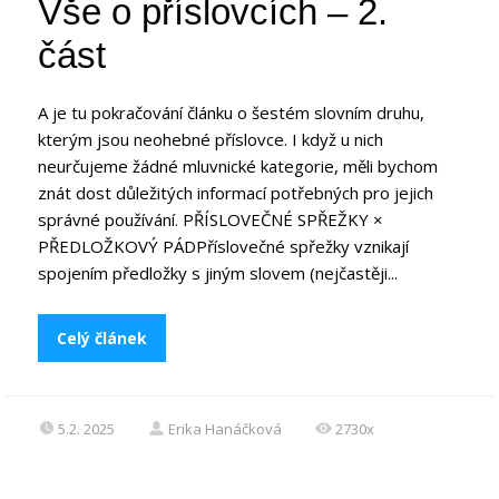
Vše o příslovcích – 2.
část
A je tu pokračování článku o šestém slovním druhu,
kterým jsou neohebné příslovce. I když u nich
neurčujeme žádné mluvnické kategorie, měli bychom
znát dost důležitých informací potřebných pro jejich
správné používání. PŘÍSLOVEČNÉ SPŘEŽKY ×
PŘEDLOŽKOVÝ PÁDPříslovečné spřežky vznikají
spojením předložky s jiným slovem (nejčastěji...
Celý článek
5.2. 2025
Erika Hanáčková
2730x