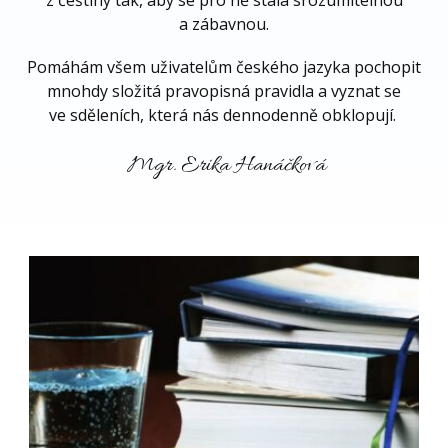
z češtiny tak, aby se pro ně stala srozumitelnou
a zábavnou.
Pomáhám všem uživatelům českého jazyka pochopit
mnohdy složitá pravopisná pravidla a vyznat se
ve sděleních, která nás dennodenně obklopují.
Mgr. Erika Hanáčková