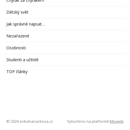
Chyták za chytákem
Dětský svět
Jak správně napsat…
Nezařazené
Osobnosti
Studenti a učitelé
TOP články
© 2026 erikahanackova.cz
Vytvořeno na platformě
Mioweb