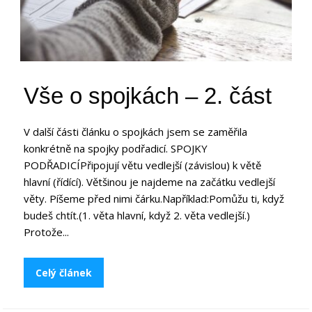
Vše o spojkách – 2. část
V další části článku o spojkách jsem se zaměřila
konkrétně na spojky podřadicí. SPOJKY
PODŘADICÍPřipojují větu vedlejší (závislou) k větě
hlavní (řídící). Většinou je najdeme na začátku vedlejší
věty. Píšeme před nimi čárku.Například:Pomůžu ti, když
budeš chtít.(1. věta hlavní, když 2. věta vedlejší.)
Protože...
Celý článek