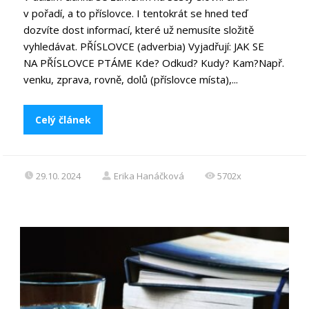
v pořadí, a to příslovce. I tentokrát se hned teď
dozvíte dost informací, které už nemusíte složitě
vyhledávat. PŘÍSLOVCE (adverbia) Vyjadřují: JAK SE
NA PŘÍSLOVCE PTÁME Kde? Odkud? Kudy? Kam?Např.
venku, zprava, rovně, dolů (příslovce místa),...
Celý článek
29.10. 2024
Erika Hanáčková
5702x