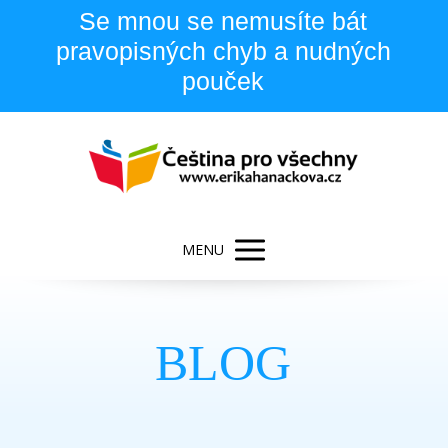
Se mnou se nemusíte bát
pravopisných chyb a nudných
pouček
MENU
BLOG