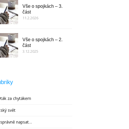
Vše o spojkách – 3.
část
11.2.2026
Vše o spojkách – 2.
část
3.12.2025
briky
ták za chytákem
ský svět
 správně napsat…