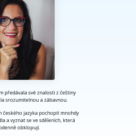
m předávala své znalosti z češtiny
tala srozumitelnou a zábavnou.
 českého jazyka pochopit mnohdy
la a vyznat se ve sděleních, která
odenně obklopují.