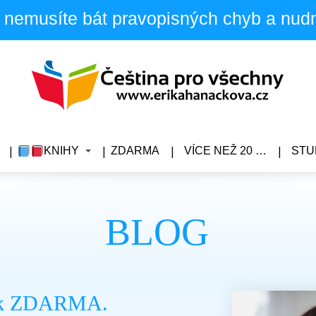
 nemusíte bát pravopisných chyb a nud
KNIHY
ZDARMA
VÍCE NEŽ 20 …
STU
BLOG
ook ZDARMA.