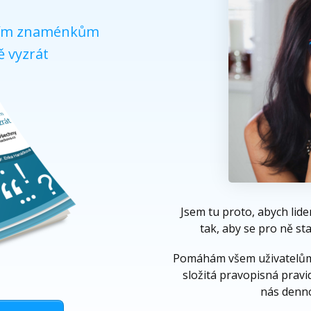
čním znaménkům
ě vyzrát
Jsem tu proto, abych lide
tak, aby se pro ně s
Pomáhám všem uživatelům
složitá pravopisná pravid
nás denn