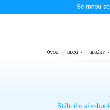
Se mnou se
ÚVOD
BLOG
SLUŽBY
Stáhněte si e-b