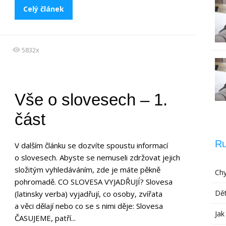
Celý článek
5832x
Vše o slovesech – 1.
část
Ru
V dalším článku se dozvíte spoustu informací
o slovesech. Abyste se nemuseli zdržovat jejich
složitým vyhledáváním, zde je máte pěkně
Chy
pohromadě. CO SLOVESA VYJADŘUJÍ? Slovesa
Dět
(latinsky verba) vyjadřují, co osoby, zvířata
a věci dělají nebo co se s nimi děje: Slovesa
Jak
ČASUJEME, patří...