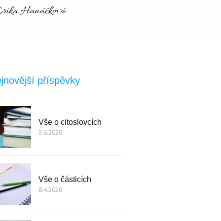
rika Hanáčková
jnovější příspěvky
Vše o citoslovcích
3.6.2026
Vše o částicích
8.4.2026