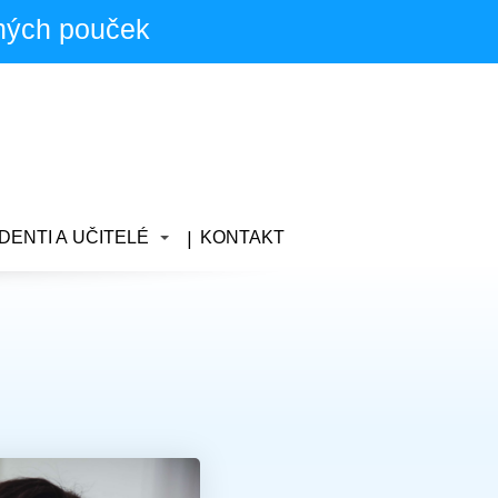
ných pouček
DENTI A UČITELÉ
KONTAKT